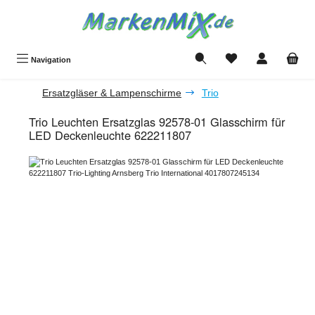
Zum Hauptinhalt springen
Du hast 0 Produkte a
Navigation
Ersatzgläser & Lampenschirme
Trio
Trio Leuchten Ersatzglas 92578-01 Glasschirm für
LED Deckenleuchte 622211807
Bildergalerie überspringen