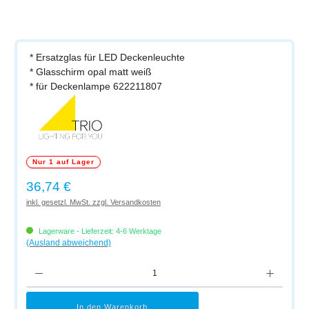
* Ersatzglas für LED Deckenleuchte
* Glasschirm opal matt weiß
* für Deckenlampe 622211807
Nur 1 auf Lager
Regulärer Preis:
36,74 €
inkl. gesetzl. MwSt. zzgl. Versandkosten
Lagerware - Lieferzeit: 4-6 Werktage
(Ausland abweichend)
Produkt Anzahl: Gib den gewünschten Wert ein oder benutze die Schaltflächen um di
In den Warenkorb