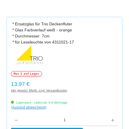
* Ersatzglas für Trio Deckenfluter
* Glas Farbverlauf weiß - orange
* Durchmesser: 7cm
* für Leseleuchte von 4311021-17
Nur 1 auf Lager
Regulärer Preis:
13,97 €
inkl. gesetzl. MwSt. zzgl. Versandkosten
Lagerware - Lieferzeit: 4-6 Werktage
(Ausland abweichend)
Produkt Anzahl: Gib den gewünschten Wert ein oder benutze die Schaltflächen um di