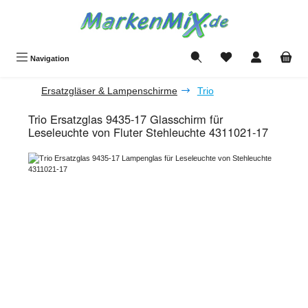
Zum Hauptinhalt springen
Du hast 0 Produkte a
Navigation
Ersatzgläser & Lampenschirme
Trio
Trio Ersatzglas 9435-17 Glasschirm für
Leseleuchte von Fluter Stehleuchte 4311021-17
Bildergalerie überspringen