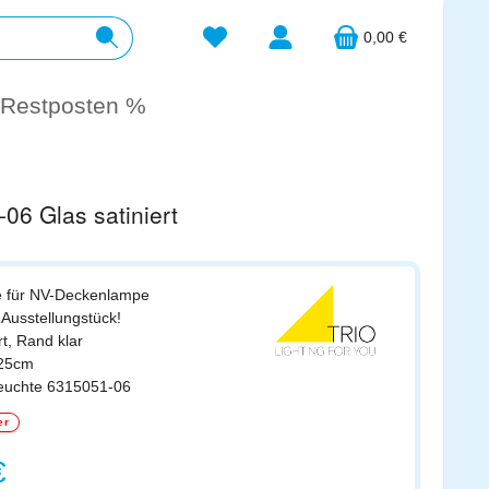
Du hast 0 Produkte auf dem Merkzett
0,00 €
Restposten %
06 Glas satiniert
e für NV-Deckenlampe
s Ausstellungstück!
rt, Rand klar
 25cm
leuchte 6315051-06
er
s:
€