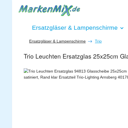
 Hauptinhalt springen
Zur Suche springen
Zur Hauptnavigation springen
Ersatzgläser & Lampenschirme
Ersatzgläser & Lampenschirme
Trio
Trio Leuchten Ersatzglas 25x25cm Gl
Bildergalerie überspringen