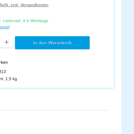
 MwSt. zzgl. Versandkosten
 Lieferzeit: 4-6 Werktage
chend)
l: Gib den gewünschten Wert ein oder benutze die Schaltflächen um di
In den Warenkorb
erken
813
ht:
1,5 kg