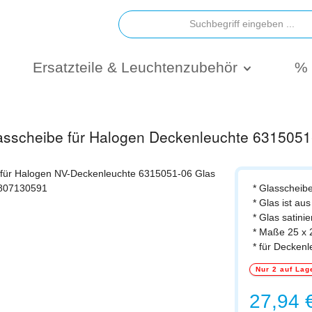
Ersatzteile & Leuchtenzubehör
% 
asscheibe für Halogen Deckenleuchte 6315051-
* Glasscheib
* Glas ist au
* Glas satinie
* Maße 25 x
* für Decken
Nur 2 auf Lag
Regulärer Prei
27,94 