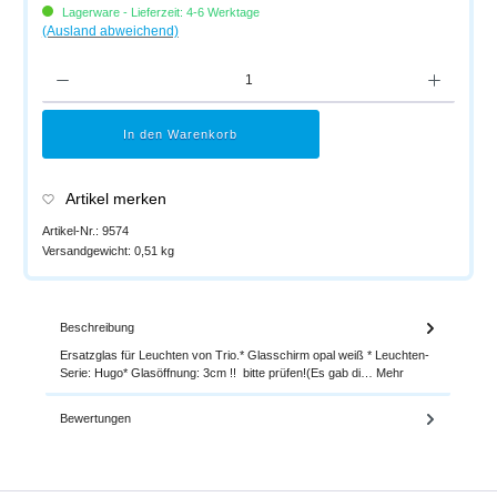
Lagerware - Lieferzeit: 4-6 Werktage
(Ausland abweichend)
Produkt Anzahl: Gib den gewünschten Wert ein oder benutze die Schaltflächen um di
In den Warenkorb
Artikel merken
Artikel-Nr.:
9574
Versandgewicht:
0,51 kg
Beschreibung
Ersatzglas für Leuchten von Trio.* Glasschirm opal weiß * Leuchten-
Serie: Hugo* Glasöffnung: 3cm !! bitte prüfen!(Es gab di…
Mehr
Bewertungen