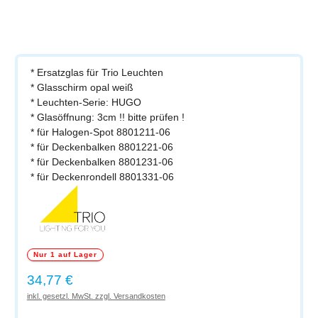
* Ersatzglas für Trio Leuchten
* Glasschirm opal weiß
* Leuchten-Serie: HUGO
* Glasöffnung: 3cm !! bitte prüfen !
* für Halogen-Spot 8801211-06
* für Deckenbalken 8801221-06
* für Deckenbalken 8801231-06
* für Deckenrondell 8801331-06
Nur 1 auf Lager
Regulärer Preis:
34,77 €
inkl. gesetzl. MwSt. zzgl. Versandkosten