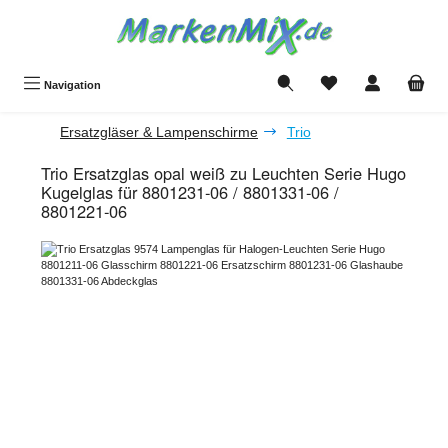
Zum Hauptinhalt springen
Du hast 0 Produkte a
Navigation
Ersatzgläser & Lampenschirme
Trio
Trio Ersatzglas opal weiß zu Leuchten Serie Hugo
Kugelglas für 8801231-06 / 8801331-06 /
8801221-06
Bildergalerie überspringen