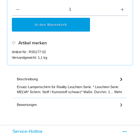
Produkt Anzahl: Gib den gewünschten Wert ein oder benutze die Schaltflächen um di
In den Warenkorb
Artikel merken
Artikel-Nr.:
RS5177-02
Versandgewicht:
1,1 kg
Beschreibung
Ersatz-Lampenschirm für Reality Leuchten-Serie. * Leuchten-Serie:
MELVA* Schirm: Stoff / Kunststoff schwarz* Maße: Durchm. 1…
Mehr
Bewertungen
Service-Hotline