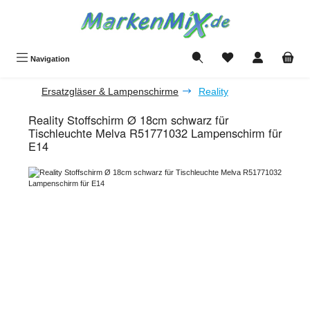
Zum Hauptinhalt springen
Du hast 0 Produkte a
Navigation
Ersatzgläser & Lampenschirme
Reality
Reality Stoffschirm Ø 18cm schwarz für
Tischleuchte Melva R51771032 Lampenschirm für
E14
Bildergalerie überspringen