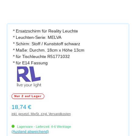
* Ersatzschirm für Reality Leuchte
* Leuchten-Serie: MELVA
* Schirm: Stoff / Kunststoff schwarz
* Maße: Durchm. 18cm x Höhe 13cm
* für Tischleuchte R51771032
* für E14 Fassung
Nur 2 auf Lager
Regulärer Preis:
18,74 €
inkl. gesetzl. MwSt. zzgl. Versandkosten
Lagerware - Lieferzeit: 4-6 Werktage
(Ausland abweichend)