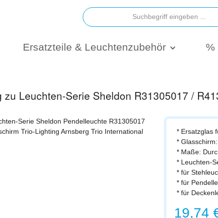
Ersatzteile & Leuchtenzubehör
% 
ig zu Leuchten-Serie Sheldon R31305017 / R4
* Ersatzglas 
* Glasschirm:
* Maße: Dur
* Leuchten-
* für Stehle
* für Pendel
* für Decken
Regulärer Prei
19,74 