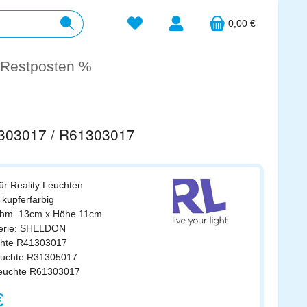
Du hast 0 Produkte auf dem Merkzett
0,00 €
Restposten %
1303017 / R61303017
für Reality Leuchten
 kupferfarbig
chm. 13cm x Höhe 11cm
Serie: SHELDON
uchte R41303017
leuchte R31305017
leuchte R61303017
s:
€