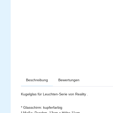
Beschreibung
Bewertungen
Kugelglas für Leuchten-Serie von Reality .
* Glasschirm: kupferfarbig
* Maße: Durchm. 13cm x Höhe 11cm