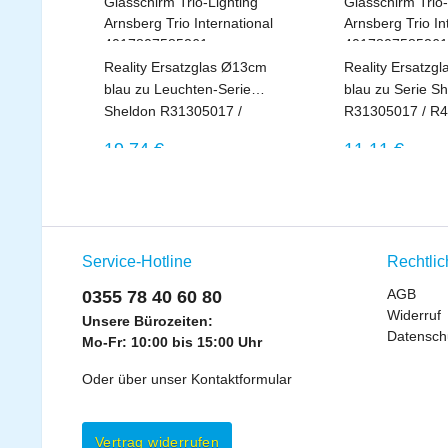
Reality Ersatzglas Ø13cm
Reality Ersatzg
blau zu Leuchten-Serie
blau zu Serie S
Sheldon R31305017 /
R31305017 / R4
R41303017 / R61303017
R61303017 - 2.
Regulärer Preis:
Regulärer Pr
19,74 €
11,11 €
Sonderpreis!
Service-Hotline
Rechtli
AGB
0355 78 40 60 80
Widerruf
Unsere Bürozeiten:
Datensch
Mo-Fr: 10:00 bis 15:00 Uhr
Oder über unser
Kontaktformular
Vertrag widerrufen