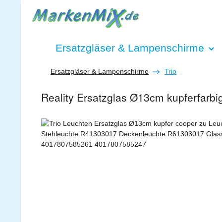
 Hauptinhalt springen
Zur Suche springen
Zur Hauptnavigation springen
Ersatzgläser & Lampenschirme
Ersatzgläser & Lampenschirme
Trio
Reality Ersatzglas Ø13cm kupferfarb
Bildergalerie überspringen