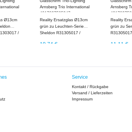
las Ø13cm
Reality Ersatzglas Ø13cm
Reality Er
heldon
grün zu Leuchten-Serie
grün zu Se
1303017 /
Sheldon R31305017 /
R31305017 
 Wahl zum
R41303017 / R61303017
R61303017 - 2. Wahl z
eis:
Regulärer Preis:
Regulärer
19,74 €
11,11 €
Sonderprei
ches
Service
Kontakt / Rückgabe
Versand / Lieferzeiten
utz
Impressum