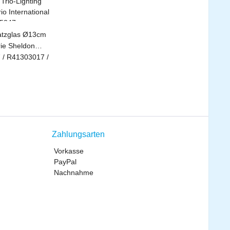
satzglas Ø13cm
rie Sheldon
/ R41303017 /
um
 Preis:
s!
Zahlungsarten
Vorkasse
PayPal
Nachnahme