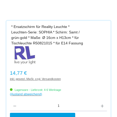
* Ersatzschirm für Reality Leuchte *
Leuchten-Serie: SOPHIA * Schirm: Samt /
grün-gold * Maße: Ø 16cm x H13cm * für
Tischleuchte R50821015 * für E14 Fassung
Regulärer Preis:
14,77 €
inkl. gesetzl. MwSt. zzgl. Versandkosten
Lagerware - Lieferzeit: 4-6 Werktage
(Ausland abweichend)
Produkt Anzahl: Gib den gewünschten Wert ein oder benutze die Schaltflächen um di