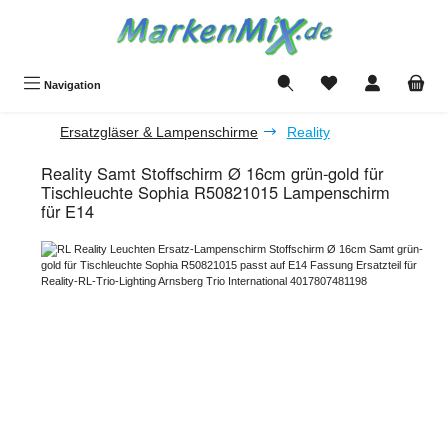
Zum Hauptinhalt springen
Du hast 0 Produkte a
Navigation
Ersatzgläser & Lampenschirme
Reality
Reality Samt Stoffschirm Ø 16cm grün-gold für
Tischleuchte Sophia R50821015 Lampenschirm
für E14
Bildergalerie überspringen