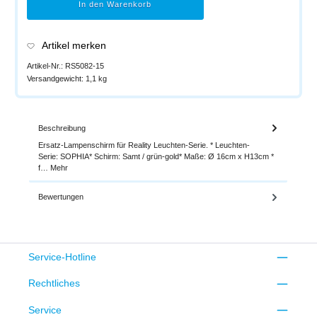
In den Warenkorb
Artikel merken
Artikel-Nr.:
RS5082-15
Versandgewicht:
1,1 kg
Beschreibung
Ersatz-Lampenschirm für Reality Leuchten-Serie. * Leuchten-
Serie: SOPHIA* Schirm: Samt / grün-gold* Maße: Ø 16cm x H13cm *
f…
Mehr
Bewertungen
Service-Hotline
Rechtliches
Service