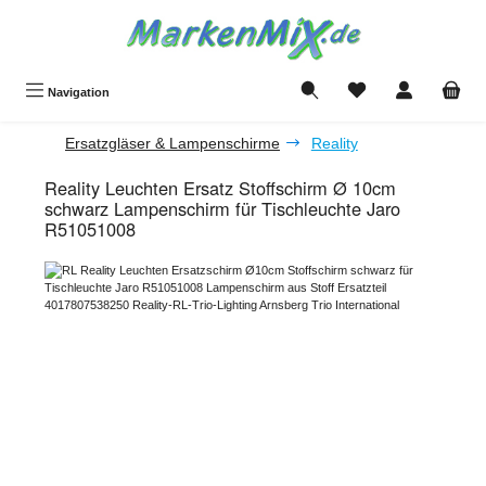
Zum Hauptinhalt springen
Du hast 0 Produkte a
Navigation
Ersatzgläser & Lampenschirme
Reality
Reality Leuchten Ersatz Stoffschirm Ø 10cm
schwarz Lampenschirm für Tischleuchte Jaro
R51051008
Bildergalerie überspringen