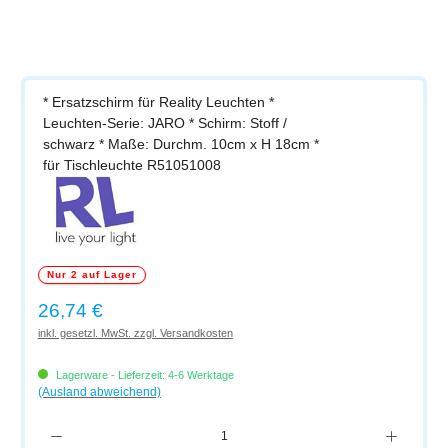
* Ersatzschirm für Reality Leuchten *
Leuchten-Serie: JARO * Schirm: Stoff /
schwarz * Maße: Durchm. 10cm x H 18cm *
für Tischleuchte R51051008
Nur 2 auf Lager
Regulärer Preis:
26,74 €
inkl. gesetzl. MwSt. zzgl. Versandkosten
Lagerware - Lieferzeit: 4-6 Werktage
(Ausland abweichend)
Produkt Anzahl: Gib den gewünschten Wert ein oder benutze die Schaltflächen um di