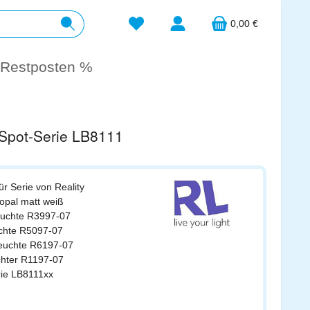
Du hast 0 Produkte auf dem Merkzett
0,00 €
Restposten %
 Spot-Serie LB8111
für Serie von Reality
 opal matt weiß
leuchte R3997-07
uchte R5097-07
leuchte R6197-07
uchter R1197-07
rie LB8111xx
s: