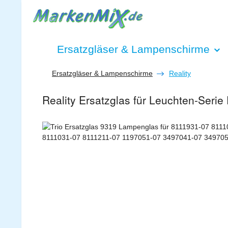
 Hauptinhalt springen
Zur Suche springen
Zur Hauptnavigation springen
Ersatzgläser & Lampenschirme
Ersatzgläser & Lampenschirme
Reality
Reality Ersatzglas für Leuchten-Seri
Bildergalerie überspringen