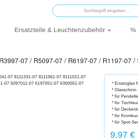
Ersatzteile & Leuchtenzubehör
% 
e R3997-07 / R5097-07 / R6197-07 / R1197-07 /
* Ersatzglas 
* Glasschirm
* für Pendel
* für Tischle
* für Decken
* für Kronle
* für Spot-Se
Regulärer Prei
9,97 €