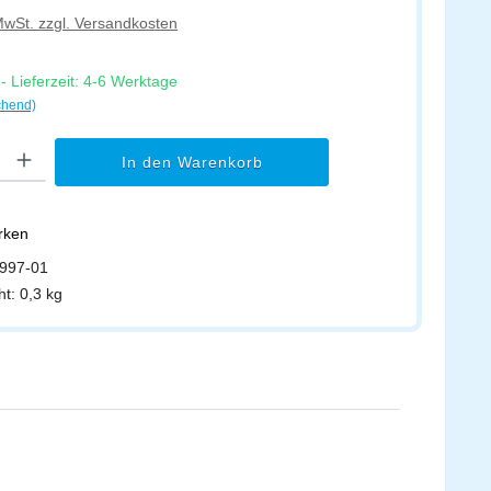
 MwSt. zzgl. Versandkosten
 Lieferzeit: 4-6 Werktage
chend)
l: Gib den gewünschten Wert ein oder benutze die Schaltflächen um di
In den Warenkorb
erken
997-01
ht:
0,3 kg