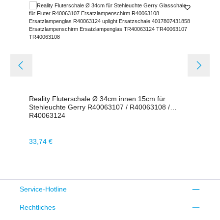
Reality Fluterschale Ø 34cm innen 15cm für
Stehleuchte Gerry R40063107 / R40063108 /
R40063124
Regulärer Preis:
33,74 €
Service-Hotline
Rechtliches