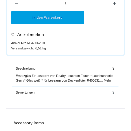
In den Warenkorb
Artikel merken
Artikel-Nr.:
RG40062-01
Versandgewicht:
0,51 kg
Beschreibung
Ersatzglas für Lesearm von Reality Leuchten Fluter. * Leuchtenserie:
Gerry* Glas weiß * für Lesearm von Deckenfluter R400631…
Mehr
Bewertungen
Produktgalerie überspringen
Accessory Items