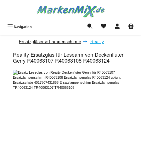
Zum Hauptinhalt springen
Du hast 0 Produkte a
Navigation
Ersatzgläser & Lampenschirme
Reality
Reality Ersatzglas für Lesearm von Deckenfluter
Gerry R40063107 R40063108 R40063124
Bildergalerie überspringen