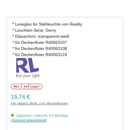
* Leseglas für Stehleuchte von Reality
* Leuchten-Serie: Gerry
* Glasschirm: transparent-weiß
* für Deckenfluter R40063107
* für Deckenfluter R40063108
* für Deckenfluter R40063124
Nur 1 auf Lager
Regulärer Preis:
15,74 €
inkl. gesetzl. MwSt. zzgl. Versandkosten
Lagerware - Lieferzeit: 4-6 Werktage
(Ausland abweichend)
Produkt Anzahl: Gib den gewünschten Wert ein oder benutze die Schaltflächen um di