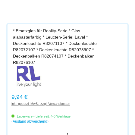
* Ersatzglas für Reality-Serie * Glas
alabasterfarbig * Leucten-Serie: Laval *
Deckenleuchte R82071107 * Deckenleuchte
R82072107 * Deckenleuchte R82073907 *
Deckenbalken R82074107 * Deckenbalken
R82076107
Regulärer Preis:
9,94 €
inkl. gesetzl. MwSt. zzgl. Versandkosten
Lagerware - Lieferzeit: 4-6 Werktage
(Ausland abweichend)
Produkt Anzahl: Gib den gewünschten Wert ein oder benutze die Schaltflächen um di