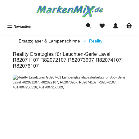
Zum Hauptinhalt springen
Du hast 0 Produkte a
Navigation
Ersatzgläser & Lampenschirme
Reality
Reality Ersatzglas für Leuchten-Serie Laval
R82071107 R82072107 R82073907 R82074107
R82076107
Bildergalerie überspringen