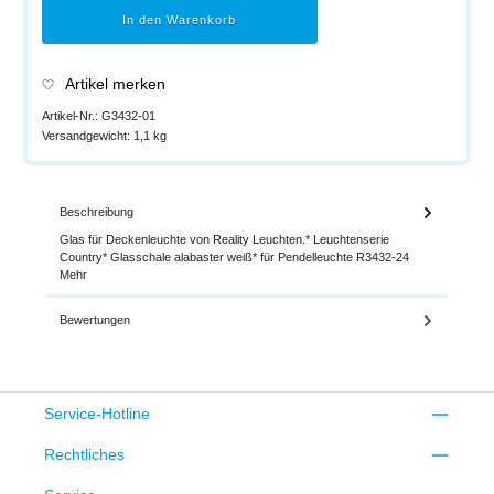
In den Warenkorb
Artikel merken
Artikel-Nr.:
G3432-01
Versandgewicht:
1,1 kg
Beschreibung
Glas für Deckenleuchte von Reality Leuchten.* Leuchtenserie
Country* Glasschale alabaster weiß* für Pendelleuchte R3432-24
Mehr
Bewertungen
Service-Hotline
Rechtliches