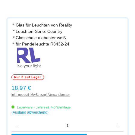
* Glas für Leuchten von Reality
* Leuchten-Serie: Country
* Glasschale alabaster weiß
* für Pendelleuchte R3432-24
Nur 2 auf Lager
Regulärer Preis:
18,97 €
inkl. gesetzl. MwSt. zzgl. Versandkosten
Lagerware - Lieferzeit: 4-6 Werktage
(Ausland abweichend)
Produkt Anzahl: Gib den gewünschten Wert ein oder benutze die Schaltflächen um di