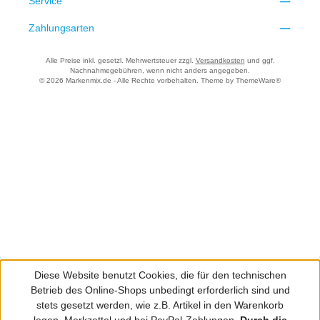
Service
Zahlungsarten
Alle Preise inkl. gesetzl. Mehrwertsteuer zzgl.
Versandkosten
und ggf.
Nachnahmegebühren, wenn nicht anders angegeben.
© 2026 Markenmix.de - Alle Rechte vorbehalten. Theme by
ThemeWare®
Diese Website benutzt Cookies, die für den technischen
Betrieb des Online-Shops unbedingt erforderlich sind und
stets gesetzt werden, wie z.B. Artikel in den Warenkorb
legen, Merkzettel und bei PayPal-Zahlungen.
Durch die