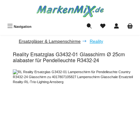
Zum Hauptinhalt springen
Du hast 0 Produkte a
Navigation
Ersatzgläser & Lampenschirme
Reality
Reality Ersatzglas G3432-01 Glasschirm Ø 25cm
alabaster für Pendelleuchte R3432-24
Bildergalerie überspringen