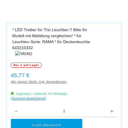
* LED Treiber für Trio Leuchten !! Bitte Ihr
Modell mit Abbildung vergleichen! * für
Leuchten-Serie: RAMA * für Deckenleuchte
643210332
Nur 1 auf Lager
Regulärer Preis:
45,77 €
inkl. gesetzl. MwSt. zzgl. Versandkosten
Lagerware - Lieferzeit: 4-6 Werktage
(Ausland abweichend)
Produkt Anzahl: Gib den gewünschten Wert ein oder benutze die Schaltflächen um di
In den Warenkorb