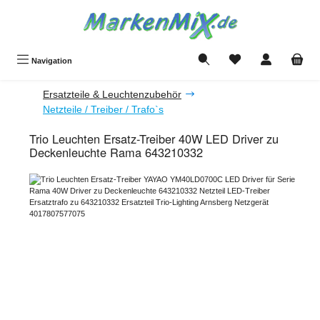
Zum Hauptinhalt springen
Du hast 0 Produkte a
Navigation
Ersatzteile & Leuchtenzubehör
Netzteile / Treiber / Trafo`s
Trio Leuchten Ersatz-Treiber 40W LED Driver zu
Deckenleuchte Rama 643210332
Bildergalerie überspringen