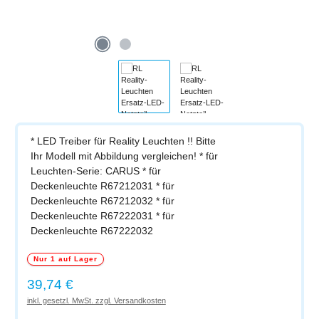
* LED Treiber für Reality Leuchten !! Bitte
Ihr Modell mit Abbildung vergleichen! * für
Leuchten-Serie: CARUS * für
Deckenleuchte R67212031 * für
Deckenleuchte R67212032 * für
Deckenleuchte R67222031 * für
Deckenleuchte R67222032
Nur 1 auf Lager
Regulärer Preis:
39,74 €
inkl. gesetzl. MwSt. zzgl. Versandkosten