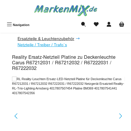
Zum Hauptinhalt springen
Du hast 0 Produkte a
Navigation
Ersatzteile & Leuchtenzubehör
Netzteile / Treiber / Trafo`s
Reality Ersatz-Netzteil Platine zu Deckenleuchte
Carus R67212031 / R67212032 / R67222031 /
R67222032
Bildergalerie überspringen