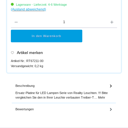
Lagerware - Lieferzeit: 4-6 Werktage
(Ausland abweichend)
Produkt Anzahl: Gib den gewünschten Wert ein oder benutze die Schaltflächen um di
In den Warenkorb
Artikel merken
Artikel-Nr.:
RT67211-00
Versandgewicht:
0,2 kg
Beschreibung
Ersatz-Platine für LED Lampen-Serie von Reality Leuchten. !!! Bitte
vergleichen Sie den in Ihrer Leuchte verbauten Treiber-T…
Mehr
Bewertungen