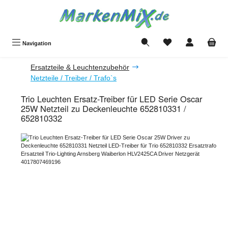
Zum Hauptinhalt springen
Du hast 0 Produkte a
Navigation
Ersatzteile & Leuchtenzubehör
Netzteile / Treiber / Trafo`s
Trio Leuchten Ersatz-Treiber für LED Serie Oscar
25W Netzteil zu Deckenleuchte 652810331 /
652810332
Bildergalerie überspringen