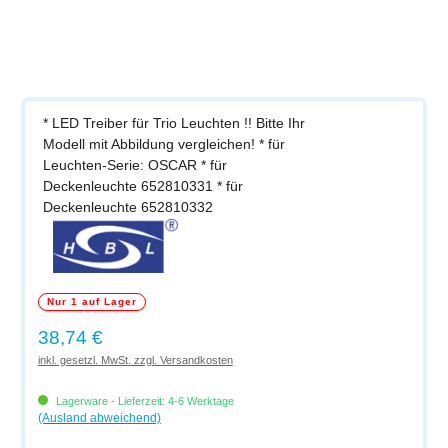
* LED Treiber für Trio Leuchten !! Bitte Ihr
Modell mit Abbildung vergleichen! * für
Leuchten-Serie: OSCAR * für
Deckenleuchte 652810331 * für
Deckenleuchte 652810332
Nur 1 auf Lager
Regulärer Preis:
38,74 €
inkl. gesetzl. MwSt. zzgl. Versandkosten
Lagerware - Lieferzeit: 4-6 Werktage
(Ausland abweichend)