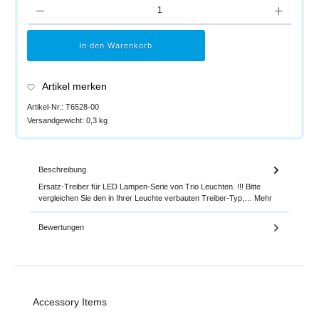
Produkt Anzahl: Gib den gewünschten Wert ein oder benutze die Schaltflächen um di
In den Warenkorb
Artikel merken
Artikel-Nr.:
T6528-00
Versandgewicht:
0,3 kg
Beschreibung
Ersatz-Treiber für LED Lampen-Serie von Trio Leuchten. !!! Bitte
vergleichen Sie den in Ihrer Leuchte verbauten Treiber-Typ,…
Mehr
Bewertungen
Produktgalerie überspringen
Accessory Items