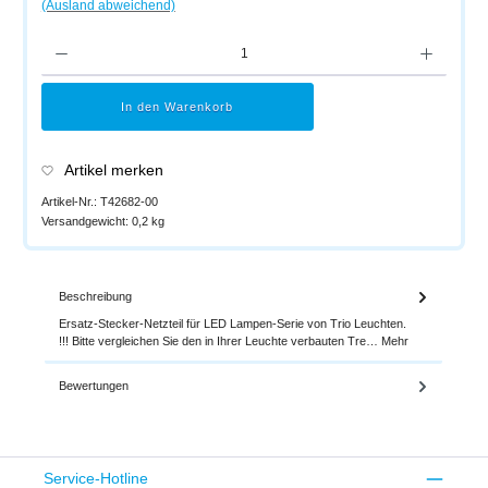
(Ausland abweichend)
Produkt Anzahl: Gib den gewünschten Wert ein oder benutze die Schaltflächen um di
In den Warenkorb
Artikel merken
Artikel-Nr.:
T42682-00
Versandgewicht:
0,2 kg
Beschreibung
Ersatz-Stecker-Netzteil für LED Lampen-Serie von Trio Leuchten.
!!! Bitte vergleichen Sie den in Ihrer Leuchte verbauten Tre…
Mehr
Bewertungen
Service-Hotline