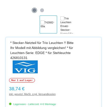
* Stecker-Netzteil für Trio Leuchten !! Bitte
Ihr Modell mit Abbildung vergleichen! * für
Leuchten-Serie: EDGE * für Stehleuchte
426810131
Nur 1 auf Lager
Regulärer Preis:
38,74 €
inkl. gesetzl. MwSt. zzgl. Versandkosten
Lagerware - Lieferzeit: 4-6 Werktage