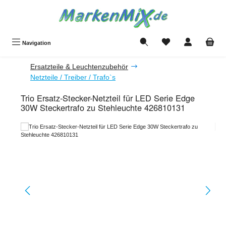
Zum Hauptinhalt springen
Du hast 0 Produkte a
Navigation
Ersatzteile & Leuchtenzubehör
Netzteile / Treiber / Trafo`s
Trio Ersatz-Stecker-Netzteil für LED Serie Edge
30W Steckertrafo zu Stehleuchte 426810131
Bildergalerie überspringen