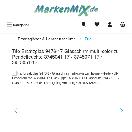
Zum Hauptinhalt springen
Du hast 0 Produkte a
Navigation
Ersatzgläser & Lampenschirme
Trio
Trio Ersatzglas 9476-17 Glasschirm multi-color zu
Pendelleuchte 3745041-17 / 3745071-17 /
3945051-17
Bildergalerie überspringen