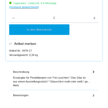
Lagerware - Lieferzeit: 4-6 Werktage
(Ausland abweichend)
Produkt Anzahl: Gib den gewünschten Wert ein oder benutze die Schaltflächen um di
In den Warenkorb
Artikel merken
Artikel-Nr.:
9476-17
Versandgewicht:
0,34 kg
Beschreibung
Ersatzglas für Pendellampen von Trio-Leuchten.* Das Glas ist
aus einem Ausstellungsstück! * Glasschirm multi-color weiß / ge…
Mehr
Bewertungen