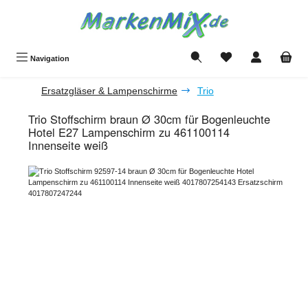
Zum Hauptinhalt springen
Du hast 0 Produkte a
Navigation
Ersatzgläser & Lampenschirme
Trio
Trio Stoffschirm braun Ø 30cm für Bogenleuchte
Hotel E27 Lampenschirm zu 461100114
Innenseite weiß
Bildergalerie überspringen