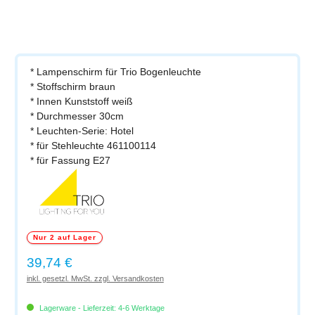
* Lampenschirm für Trio Bogenleuchte
* Stoffschirm braun
* Innen Kunststoff weiß
* Durchmesser 30cm
* Leuchten-Serie: Hotel
* für Stehleuchte 461100114
* für Fassung E27
Nur 2 auf Lager
Regulärer Preis:
39,74 €
inkl. gesetzl. MwSt. zzgl. Versandkosten
Lagerware - Lieferzeit: 4-6 Werktage