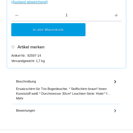
(Ausland abweichend)
Produkt Anzahl: Gib den gewünschten Wert ein oder benutze die Schaltflächen um di
In den Warenkorb
Artikel merken
Artikel-Nr.:
92597-14
Versandgewicht:
1,7 kg
Beschreibung
Ersatzschirm für Trio Bogenleuchte. * Stoffschirm braun* Innen
Kunststoff weiß * Durchmesser 30cm* Leuchten-Serie: Hotel * f…
Mehr
Bewertungen