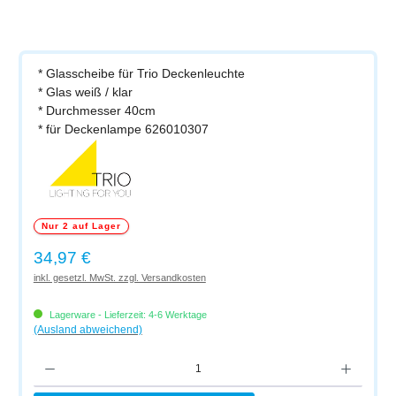
* Glasscheibe für Trio Deckenleuchte
* Glas weiß / klar
* Durchmesser 40cm
* für Deckenlampe 626010307
Nur 2 auf Lager
Regulärer Preis:
34,97 €
inkl. gesetzl. MwSt. zzgl. Versandkosten
Lagerware - Lieferzeit: 4-6 Werktage
(Ausland abweichend)
Produkt Anzahl: Gib den gewünschten Wert ein oder benutze die Schaltflächen um di