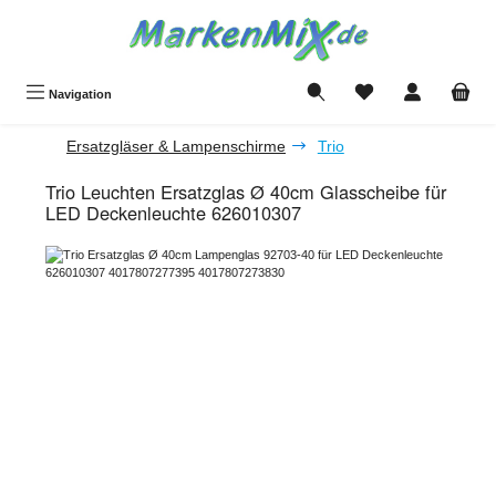
Zum Hauptinhalt springen
Du hast 0 Produkte a
Navigation
Ersatzgläser & Lampenschirme
Trio
Trio Leuchten Ersatzglas Ø 40cm Glasscheibe für
LED Deckenleuchte 626010307
Bildergalerie überspringen