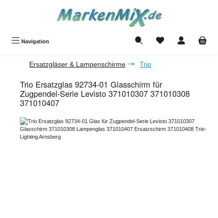
Zum Hauptinhalt springen
Du hast 0 Produkte a
Navigation
Ersatzgläser & Lampenschirme
Trio
Trio Ersatzglas 92734-01 Glasschirm für
Zugpendel-Serie Levisto 371010307 371010308
371010407
Bildergalerie überspringen