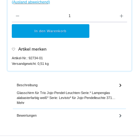
(Ausland abweichend)
Produkt Anzahl: Gib den gewünschten Wert ein oder benutze die Schaltflächen um di
In den Warenkorb
Artikel merken
Artikel-Nr.:
92734-01
Versandgewicht:
0,51 kg
Beschreibung
Glasschirm für Trio Jojo-Pendel-Leuchten-Serie.* Lampenglas
alabasterfarbig weiß* Serie: Levisto* für Jojo-Pendelleuchte 371…
Mehr
Bewertungen