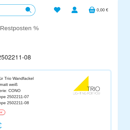
Du hast 0 Produkte auf dem Merkzett
0,00 €
Restposten %
 2502211-08
für Trio Wandfackel
 matt weiß
Serie: CONO
ampe 2502211-07
ampe 2502211-08
er
s:
€