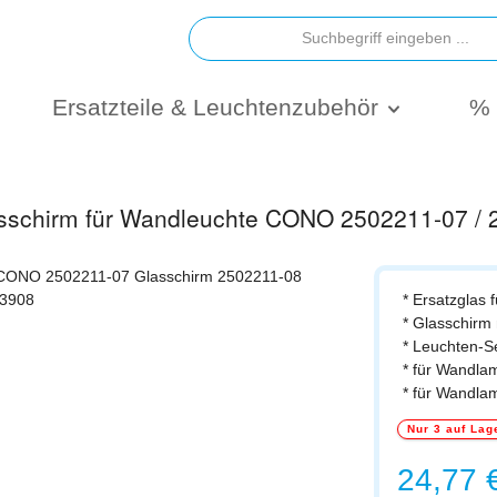
Ersatzteile & Leuchtenzubehör
% 
lasschirm für Wandleuchte CONO 2502211-07 /
* Ersatzglas 
* Glasschirm
* Leuchten-
* für Wandl
* für Wandl
Nur 3 auf Lag
Regulärer Prei
24,77 