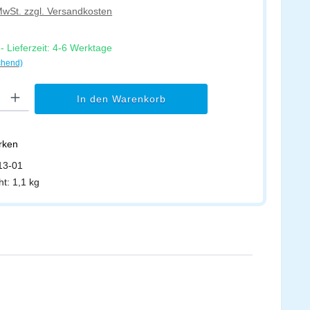
 MwSt. zzgl. Versandkosten
 Lieferzeit: 4-6 Werktage
chend)
l: Gib den gewünschten Wert ein oder benutze die Schaltflächen um di
In den Warenkorb
erken
13-01
ht:
1,1 kg