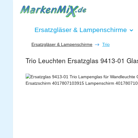
 Hauptinhalt springen
Zur Suche springen
Zur Hauptnavigation springen
Ersatzgläser & Lampenschirme
Ersatzgläser & Lampenschirme
Trio
Trio Leuchten Ersatzglas 9413-01 G
Bildergalerie überspringen