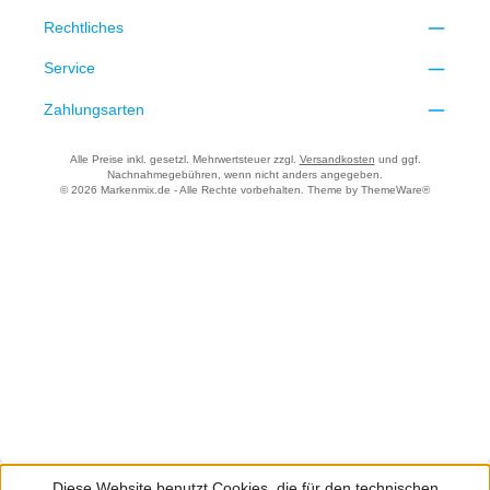
Rechtliches
Service
Zahlungsarten
Alle Preise inkl. gesetzl. Mehrwertsteuer zzgl.
Versandkosten
und ggf.
Nachnahmegebühren, wenn nicht anders angegeben.
© 2026 Markenmix.de - Alle Rechte vorbehalten. Theme by
ThemeWare®
Diese Website benutzt Cookies, die für den technischen