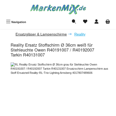
Zum Hauptinhalt springen
Du hast 0 Produkte a
Navigation
Ersatzgläser & Lampenschirme
Reality
Reality Ersatz Stoffschirm Ø 36cm weiß für
Stehleuchte Owen R40191007 / R40192007
Tarkin R40131007
Bildergalerie überspringen