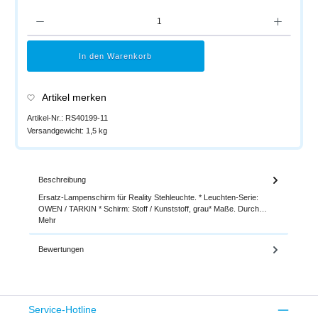
Produkt Anzahl: Gib den gewünschten Wert ein oder benutze die Schaltflächen um di
In den Warenkorb
Artikel merken
Artikel-Nr.:
RS40199-11
Versandgewicht:
1,5 kg
Beschreibung
Ersatz-Lampenschirm für Reality Stehleuchte. * Leuchten-Serie:
OWEN / TARKIN * Schirm: Stoff / Kunststoff, grau* Maße. Durch…
Mehr
Bewertungen
Service-Hotline