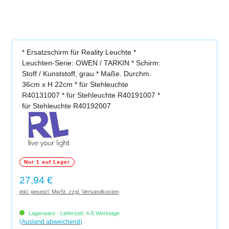
* Ersatzschirm für Reality Leuchte *
Leuchten-Serie: OWEN / TARKIN * Schirm:
Stoff / Kunststoff, grau * Maße. Durchm.
36cm x H 22cm * für Stehleuchte
R40131007 * für Stehleuchte R40191007 *
für Stehleuchte R40192007
Nur 1 auf Lager
Regulärer Preis:
27,94 €
inkl. gesetzl. MwSt. zzgl. Versandkosten
Lagerware - Lieferzeit: 4-6 Werktage
(Ausland abweichend)