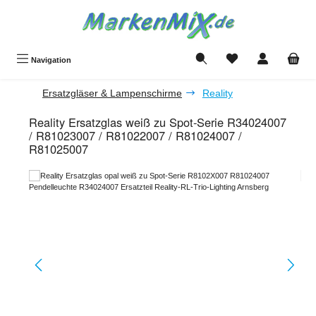
Zum Hauptinhalt springen
Du hast 0 Produkte a
Navigation
Ersatzgläser & Lampenschirme
Reality
Reality Ersatzglas weiß zu Spot-Serie R34024007
/ R81023007 / R81022007 / R81024007 /
R81025007
Bildergalerie überspringen