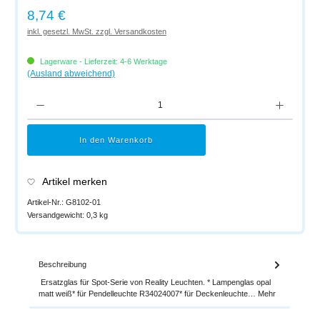
Regulärer Preis:
8,74 €
inkl. gesetzl. MwSt. zzgl. Versandkosten
Lagerware - Lieferzeit: 4-6 Werktage
(Ausland abweichend)
Produkt Anzahl: Gib den gewünschten Wert ein oder benutze die Schaltflächen um di
In den Warenkorb
Artikel merken
Artikel-Nr.:
G8102-01
Versandgewicht:
0,3 kg
Beschreibung
Ersatzglas für Spot-Serie von Reality Leuchten. * Lampenglas opal
matt weiß* für Pendelleuchte R34024007* für Deckenleuchte…
Mehr